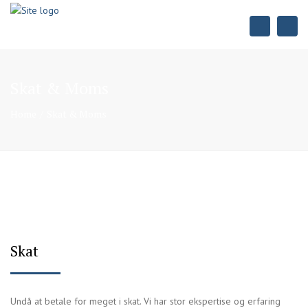
×
Search
Togg
navi
Skat & Moms
Home
Skat & Moms
Skat
Undå at betale for meget i skat. Vi har stor ekspertise og erfaring